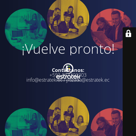
¡Vuelve pronto!
Contáctanos:
+593-984300303
info@estratek.ec / jlozada@estratek.ec