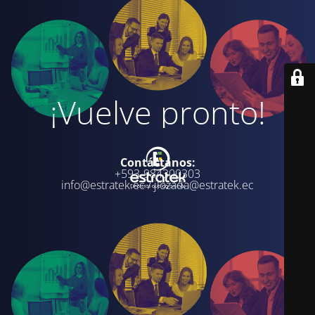
¡Vuelve pronto!
Contáctanos:
+593-984300303
info@estratek.ec / jlozada@estratek.ec