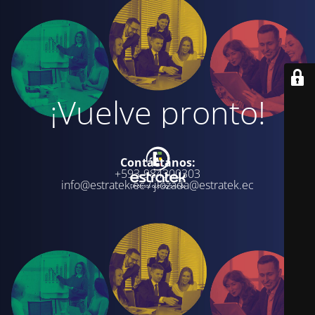
¡Vuelve pronto!
Contáctanos:
+593-984300303
info@estratek.ec / jlozada@estratek.ec