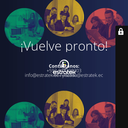
¡Vuelve pronto!
Contáctanos:
+593-984300303
info@estratek.ec / jlozada@estratek.ec