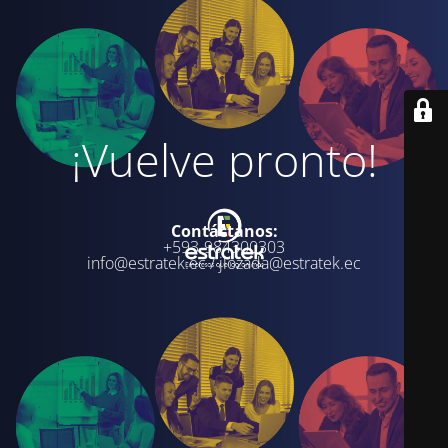
¡Vuelve pronto!
Contáctanos:
+593-984300303
info@estratek.ec / jlozada@estratek.ec