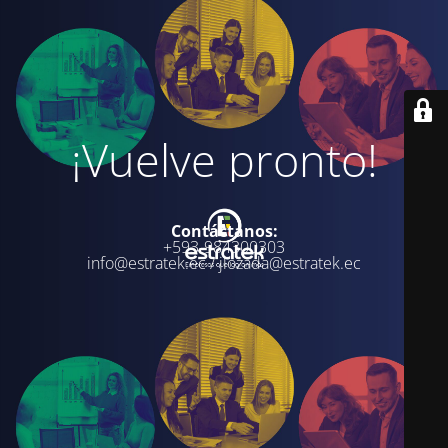
¡Vuelve pronto!
Contáctanos:
+593-984300303
info@estratek.ec / jlozada@estratek.ec