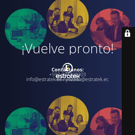
¡Vuelve pronto!
Contáctanos:
+593-984300303
info@estratek.ec / jlozada@estratek.ec