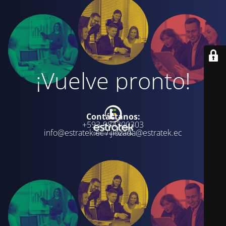
¡Vuelve pronto!
Contáctanos:
+593-984300303
info@estratek.ec / jlozada@estratek.ec